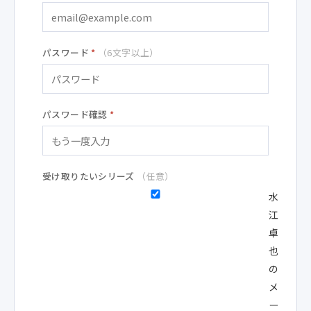
パスワード
*
（6文字以上）
パスワード確認
*
受け取りたいシリーズ
（任意）
水
江
卓
也
の
メ
ー