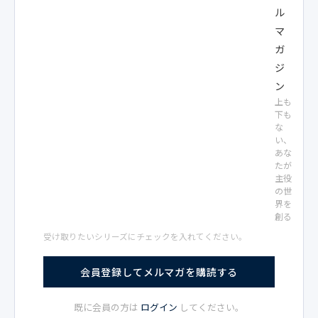
ル
マ
ガ
ジ
ン
上も
下も
な
い、
あな
たが
主役
の世
界を
創る
受け取りたいシリーズにチェックを入れてください。
会員登録してメルマガを購読する
既に会員の方は
ログイン
してください。